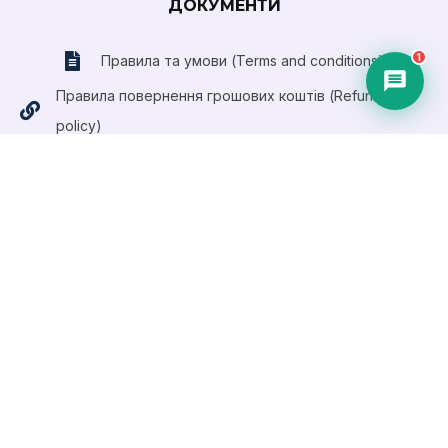
ДОКУМЕНТИ
1
Правила та умови (Terms and conditions)
Правила повернення грошових коштів (Refund
policy)
Публічний договір (Оферта)
Приймаємо оплату платіжними картами
Visa та
MasterCard
ПРАВОВА ІНФОРМАЦІЯ
Ми не пов'язані з OpenAI чи іншими правовласниками
згаданих технологій. Усі торгові марки та назви належать
їхнім законним власникам. Матеріали сайту мають
виключно освітній характер.