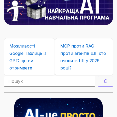
Можливості
MCP проти RAG
Google Таблиць із
проти агентів ШІ: хто
GPT: що ви
очолить ШІ у 2026
отримаєте
році?