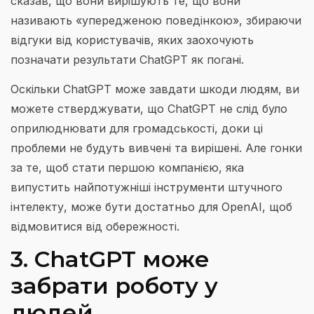
сказав, що вони вирішують те, що вони
називають «упередженою поведінкою», збираючи
відгуки від користувачів, яких заохочують
позначати результати ChatGPT як погані.
Оскільки ChatGPT може завдати шкоди людям, ви
можете стверджувати, що ChatGPT не слід було
оприлюднювати для громадськості, доки ці
проблеми не будуть вивчені та вирішені. Але гонки
за те, щоб стати першою компанією, яка
випустить найпотужніші інструменти штучного
інтелекту, може бути достатньо для OpenAI, щоб
відмовитися від обережності.
3. ChatGPT може
забрати роботу у
людей