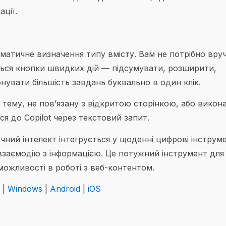
ації.
матичне визначення типу вмісту. Вам не потрібно вру
ться кнопки швидких дій — підсумувати, розширити,
нувати більшість завдань буквально в один клік.
тему, не пов’язану з відкритою сторінкою, або викон
я до Copilot через текстовий запит.
учний інтелект інтегрується у щоденні цифрові інструм
заємодію з інформацією. Це потужний інструмент для 
 можливості в роботі з веб-контентом.
|
Windows
|
Android
|
iOS