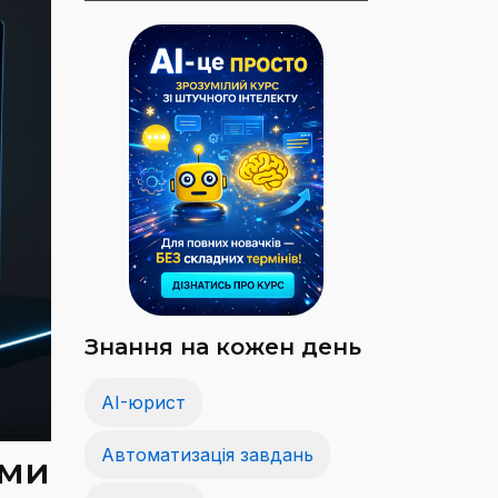
Знання на кожен день
AI-юрист
Автоматизація завдань
ями