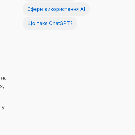
Сфери використання AI
Що таке ChatGPT?
 на
х,
 у