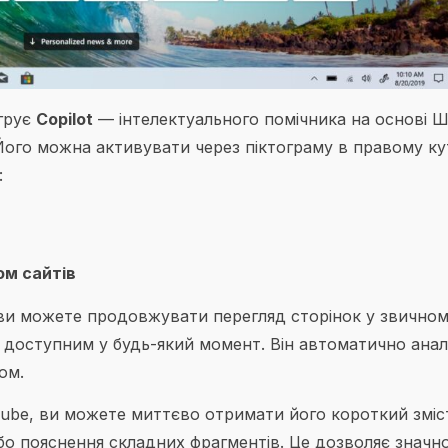
егрує
Copilot
— інтелектуального помічника на основі Ш
Його можна активувати через піктограму в правому ку
:
ом сайтів
, ви можете продовжувати перегляд сторінок у звично
 доступним у будь-який момент. Він автоматично анал
ом.
ube, ви можете миттєво отримати його короткий зміст
бо пояснення складних фрагментів. Це дозволяє значн