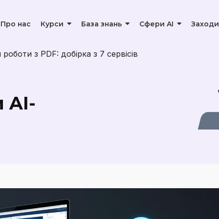
Про нас
Курси
База знань
Сфери AI
Заходи
: планування з ChatGPT за 10 хвилин
 AI-