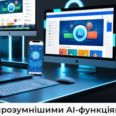
айрозумнішими AI-функці