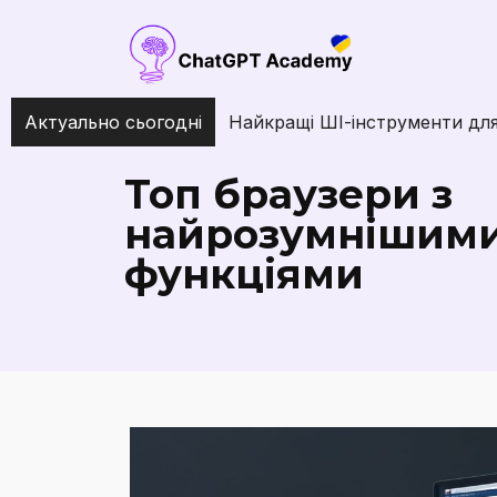
Актуально сьогодні
Твій ідеальний тиждень
Топ браузери з
найрозумнішими
функціями