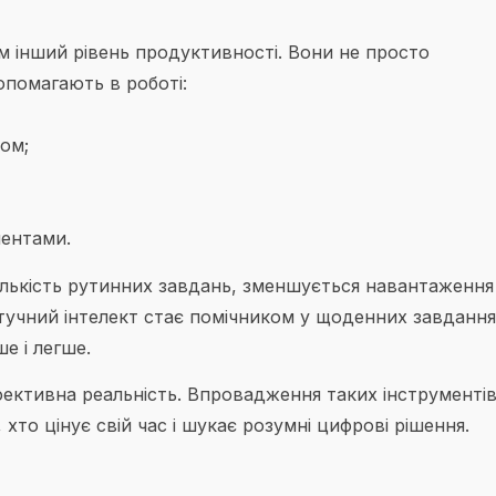
ім інший рівень продуктивності. Вони не просто
опомагають в роботі:
том;
ментами.
ількість рутинних завдань, зменшується навантаження
Штучний інтелект стає помічником у щоденних завдання
е і легше.
фективна реальність. Впровадження таких інструментів
 хто цінує свій час і шукає розумні цифрові рішення.