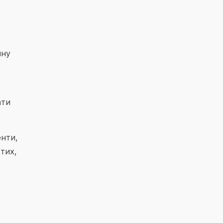
чну
ати
енти,
тих,