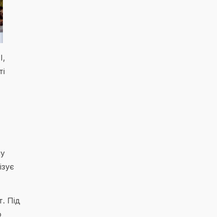
І,
ті
му
ізує
. Під
о