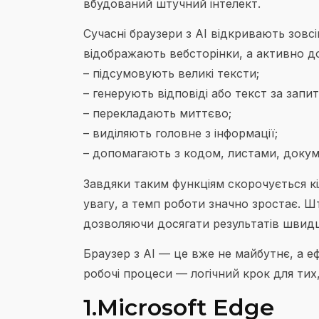
вбудований штучний інтелект.
Сучасні браузери з AI відкривають зовс
відображають вебсторінки, а активно д
– підсумовують великі тексти;
– генерують відповіді або текст за запи
– перекладають миттєво;
– виділяють головне з інформації;
– допомагають з кодом, листами, доку
Завдяки таким функціям скорочується к
увагу, а темп роботи значно зростає. 
дозволяючи досягати результатів швидш
Браузер з AI — це вже не майбутнє, а е
робочі процеси — логічний крок для тих,
1.Microsoft Edge