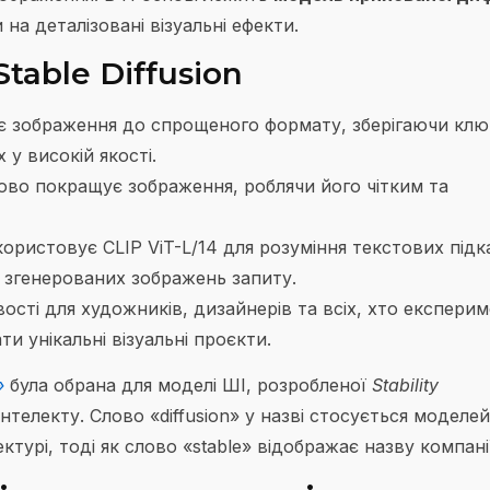
на деталізовані візуальні ефекти.
table Diffusion
є зображення до спрощеного формату, зберігаючи клю
х у високій якості.
ово покращує зображення, роблячи його чітким та
ористовує CLIP ViT-L/14 для розуміння текстових підк
ть згенерованих зображень запиту.
вості для художників, дизайнерів та всіх, хто експери
 унікальні візуальні проєкти.
»
була обрана для моделі ШІ, розробленої
Stability
телекту. Слово «diffusion» у назві стосується моделей
ектурі, тоді як слово «stable» відображає назву компані