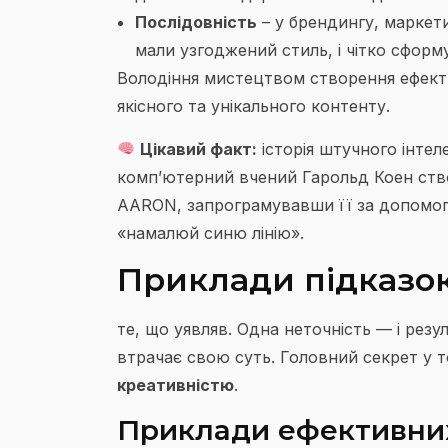
Послідовність
– у брендингу, маркет
мали узгоджений стиль, і чітко сформ
Володіння мистецтвом створення ефекти
якісного та унікального контенту.
Цікавий факт:
історія штучного інтел
комп’ютерний вчений Гарольд Коен ств
AARON, запрограмувавши її за допомог
«намалюй синю лінію».
Приклади підказок
те, що уявляв. Одна неточність — і рез
втрачає свою суть. Головний секрет у 
креативністю
.
Приклади ефективних