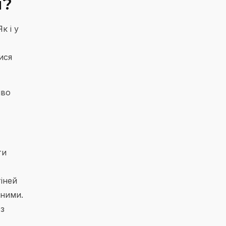
м?
к і у
ися
иво
ти
іней
зними.
 з