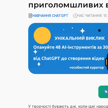
приголомшливих в
НАВЧАННЯ CHATGPT
ЧАС ЧИТАННЯ: 1
У творчості бувають дні, коли ідеї нар