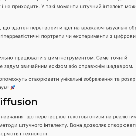
 і не приходить. У такі моменти штучний інтелект мож
що здатен перетворити ідеї на вражаючі візуальні об
 гіперреалістичні портрети чи експерименти з цифров
вильно працювати з цим інструментом. Саме точні й
не задум звичайним ескізом або справжнім шедевром.
 допоможуть створювати унікальні зображення та розк
мум!
iffusion
навчання, що перетворює текстові описи на реалістич
методи штучного інтелекту. Вона дозволяє створюват
рчість і технології.