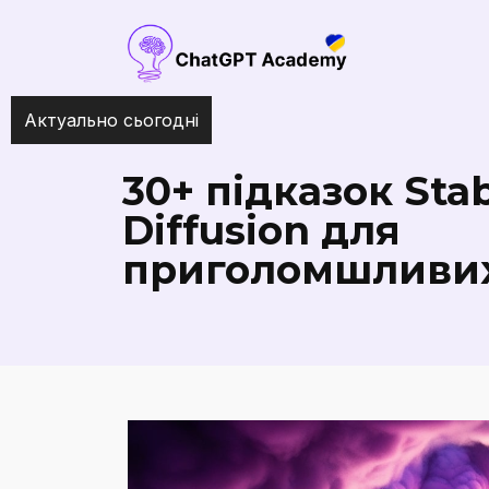
Актуально сьогодні
Як зробити ChatGPT ще розу
30+ підказок Sta
Diffusion для
приголомшливих 