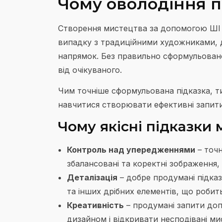
Чому оволодіння 
Створення мистецтва за допомогою ШІ —
випадку з традиційними художниками, д
напрямок. Без правильно сформульовано
від очікуваного.
Чим точніше сформульована підказка, 
навчитися створювати ефективні запит
Чому якісні підказки
Контроль над упередженнями
– точ
збалансовані та коректні зображення,
Деталізація
– добре продумані підка
та інших дрібних елементів, що роби
Креативність
– продумані запити доп
дизайном і відкривати несподівані ми