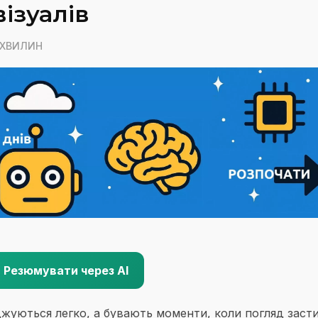
ізуалів
5 ХВИЛИН
Резюмувати через AI
оджуються легко, а бувають моменти, коли погляд заст