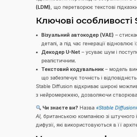
(LDM)
, що перетворює текстові підказки 
Ключові особливості S
Візуальний автокодер (VAE)
– стиска
деталі, а під час генерації відновлює ї
Декодер U-Net
– усуває шум і поступ
реалістичним.
Текстовий кодувальник
– модель вик
що забезпечує точність і відповідніс
Stable Diffusion відкриває широкі можли
з нейромережею, дозволяючи створювати
Чи знаєте ви?
Назва
«Stable Diffusion
AI,
британською компанією зі штучного ін
дифузії, які використовуються в її архіт