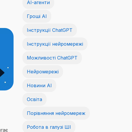
АІ-агенти
Гроші АІ
Інструкції ChatGPT
Інструкції нейромережі
Можливості ChatGPT
Нейромережі
Новини AI
Освіта
Порівняння нейромереж
Робота в галузі ШІ
игає