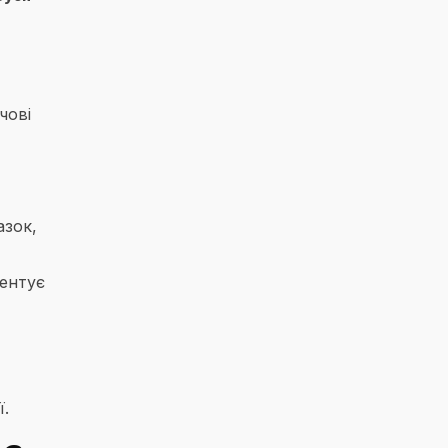
чові
азок,
ментує
ї.