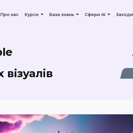
Про нас
Курси
База знань
Сфери AI
Заходи
мнішим у Chrome: найкращі розширення
ble
візуалів