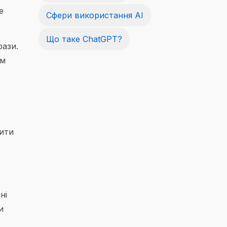
е
Сфери використання AI
Що таке ChatGPT?
рази.
им
рити
ні
и