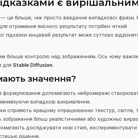
підказками є вирішальни
 це більше, ніж просто введення випадкової фрази. Я
ля отримання якісного результату потрібен чіткий
ї підказки кінцевий результат може суттєво відрізнят
тим більше контролю над зображенням. Ось чому важл
и для
Stable Diffusion
.
 мають значення?
ні формулювання допомагають нейромережі створюва
 мінімізуючи випадкові викривлення.
зки сприяють кращому опрацюванню текстур, світла, т
ть зображення більш реалістичними або художньо вира
омагають досліджувати нові стилі, експериментувати
стецькі рішення.