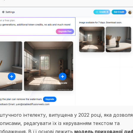
учного інтелекту, випущена у 2022 році, яка дозволя
писами, редагувати їх із керуванням текстом та
ображення. В її основі лежить
модель прихованої диф