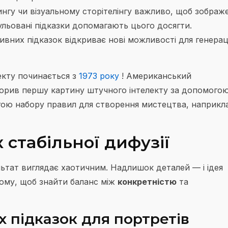
ингу чи візуальному сторітелінгу важливо, щоб зображ
ульовані підказки допомагають цього досягти.
вних підказок відкриває нові можливості для генерац
екту починається з
1973 року
! Американський
орив першу картину штучного інтелекту за допомого
ою набору правил для створення мистецтва, наприкл
 стабільної дифузії
ультат виглядає хаотичним. Надлишок деталей — і ідея
тому, щоб знайти баланс між
конкретністю
та
 підказок для портретів