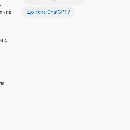
у
ентів,
Що таке ChatGPT?
и є
ля