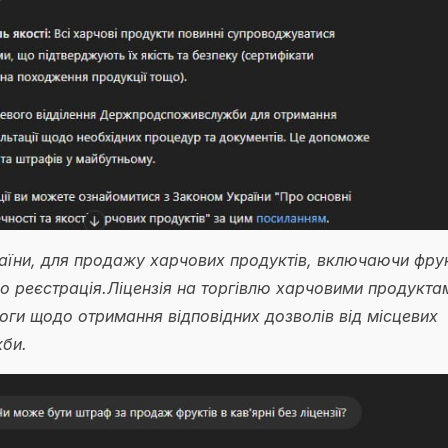
раїни, для продажу харчових продуктів, включаючи фру
о реєстрація.Ліцензія на торгівлю харчовими продукта
оги щодо отримання відповідних дозволів від місцевих
би.