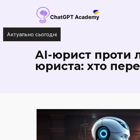
Актуально сьогодні
Найкращі інструменти ШІ д
АІ-юрист проти 
юриста: хто пер