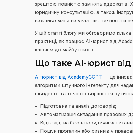
зрештою повністю замінять адвокатів.
юридичну консультацію, а також інструм
важливо мати на увазі, що технологія н
У цій статті блогу ми обговоримо кільк
практиці, як працює АІ-юрист від Acad
ключем до майбутнього.
Що таке AI-юрист ві
AI-юрист від AcademyCGPT
— це іннова
алгоритми штучного інтелекту для нада
швидкого та точного вирішення рутинни
Підготовка та аналіз договорів;
Автоматизація складання правових до
Відповіді на базові юридичні запитанн
Пошук прогалин або ризиків у правові