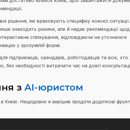
ачам достатньо кількох кліків, щоб завантажити докум
мендації.
ні рішення, які враховують специфіку кожної ситуації.
 лише знаходить ризики, але й надає рекомендації щод
інтерактивне спілкування, відповідаючи на уточнюючі
ацію у зрозумілій формі.
я підприємців, орендарів, роботодавців та всіх, хто
, без необхідності витрачати час на довгі консультаці
ння з
AI-юристом
е в Києві. Нещодавно я вирішив продати додаткові фрукт