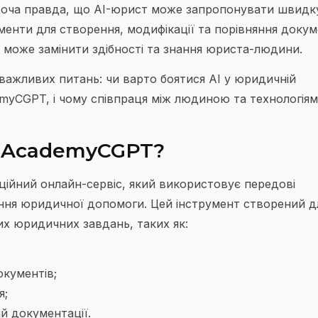
 Хоча правда, що AI-юрист може запропонувати швидк
енти для створення, модифікації та порівняння докум
е може замінити здібності та знання юриста-людини.
а важливих питань: чи варто боятися AI у юридичній
emyCGPT, і чому співпраця між людиною та технологіям
д AcademyCGPT?
ційний онлайн-сервіс, який використовує передові
ння юридичної допомоги. Цей інструмент створений д
х юридичних завдань, таких як:
кументів;
я;
й документації.