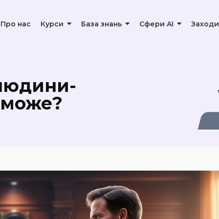
Про нас
Курси
База знань
Сфери AI
Заходи
ля створення презентацій
людини-
еможе?