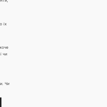
енти,
о їх
 хоче
ї чи
и. Чи