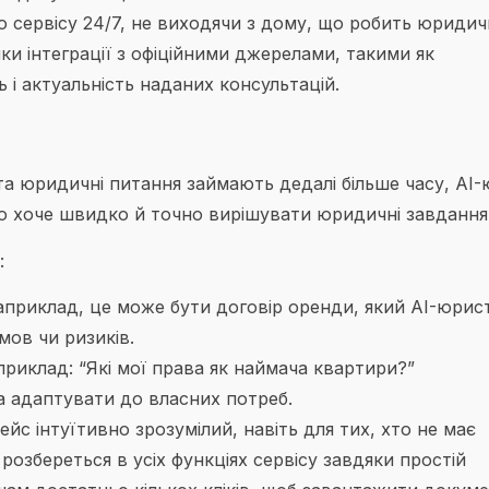
 сервісу 24/7, не виходячи з дому, що робить юридич
и інтеграції з офіційними джерелами, такими як
ь і актуальність наданих консультацій.
 та юридичні питання займають дедалі більше часу, AI
то хоче швидко й точно вирішувати юридичні завдання
:
априклад, це може бути договір оренди, який AI-юрис
мов чи ризиків.
риклад: “Які мої права як наймача квартири?”
а адаптувати до власних потреб.
йс інтуїтивно зрозумілий, навіть для тих, хто не має
розбереться в усіх функціях сервісу завдяки простій