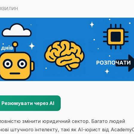
5 ХВИЛИН
Резюмувати через AI
 повністю змінити юридичний сектор. Багато людей
нові штучного інтелекту, такі як АІ-юрист від Academy