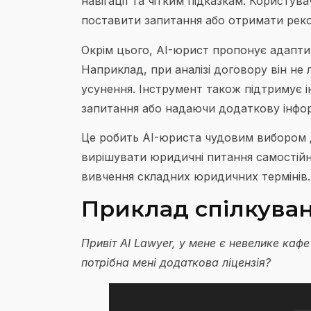
навігації та чітким підказкам. Користув
поставити запитання або отримати реко
Окрім цього, AI-юрист пропонує адаптив
Наприклад, при аналізі договору він не
усунення. Інструмент також підтримує 
запитання або надаючи додаткову інформ
Це робить AI-юриста чудовим вибором дл
вирішувати юридичні питання самостійно
вивчення складних юридичних термінів.
Приклад спілкува
Привіт AI Lawyer, у мене є невелике каф
потрібна мені додаткова ліцензія?