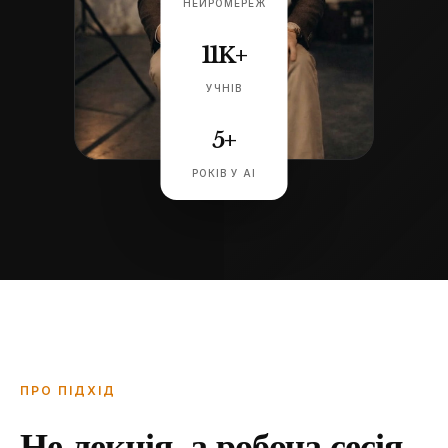
НЕЙРОМЕРЕЖ
11K+
УЧНІВ
5+
РОКІВ У AI
ПРО ПІДХІД
Не лекція, а робоча сесія