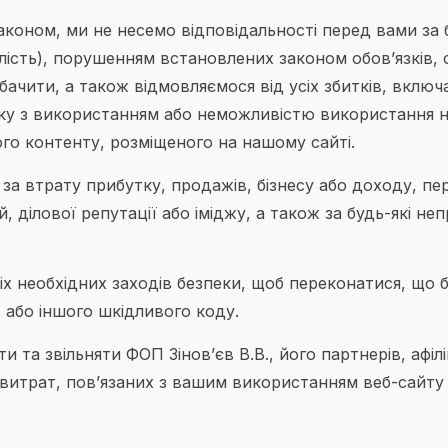
коном, ми не несемо відповідальності перед вами за б
ість), порушенням встановлених законом обов’язків, 
ачити, а також відмовляємося від усіх збитків, включа
зку з використанням або неможливістю використання на
го контенту, розміщеного на нашому сайті.
за втрату прибутку, продажів, бізнесу або доходу, пе
ділової репутації або іміджу, а також за будь-які не
сіх необхідних заходів безпеки, щоб переконатися, що
в або іншого шкідливого коду.
та звільняти ФОП Зінов’єв В.В., його партнерів, афілій
бо витрат, пов’язаних з вашим використанням веб-сайт