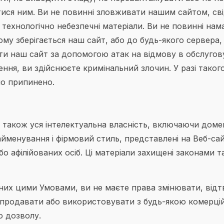
ися ним. Ви не повинні зловживати нашим сайтом, св
чи технологічно небезпечні матеріали. Ви не повинні н
ому зберігається наш сайт, або до будь-якого сервера
ти наш сайт за допомогою атак на відмову в обслугов
ння, ви здійснюєте кримінальний злочин. У разі тако
но припинено.
а також уся інтелектуальна власність, включаючи домен
йменування і фірмовий стиль, представлені на Веб-сайті
 афілійованих осіб. Ці матеріали захищені законами 
ених цими Умовами, ви не маєте права змінювати, ві
епродавати або використовувати з будь-якою комерці
о дозволу.