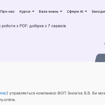
Про нас
Курси
База знань
Сфери AI
Заходи
роботи з PDF: добірка з 7 сервісів
ine/
) управляється компанією ФОП Зінов’єв В.В. Ви мо
.online.