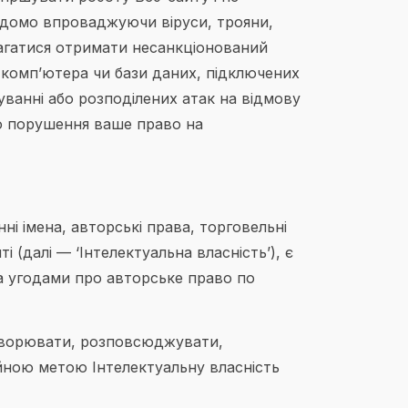
ідомо впроваджуючи віруси, трояни,
амагатися отримати несанкціонований
, комп’ютера чи бази даних, підключених
уванні або розподілених атак на відмову
го порушення ваше право на
ні імена, авторські права, торговельні
 (далі — ‘Інтелектуальна власність’), є
та угодами про авторське право по
дтворювати, розповсюджувати,
йною метою Інтелектуальну власність