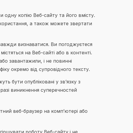
 одну копію Веб-сайту та його вмісту.
икористання, а також можете звертати
н завжди визнаватися. Ви погоджуєтеся
істяться на Веб-сайті або в контенті.
або завантажили, і не повинні
афіку окремо від супровідного тексту.
уть бути опубліковані у зв’язку з
в разі виникнення суперечностей
тний веб-браузер на комп’ютері або
іршувати роботу Веб-сайту і не