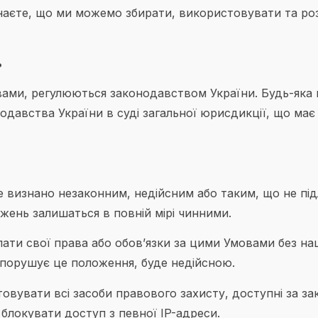
аєте, що ми можемо збирати, використовувати та роз
ь
мовами, регулюються законодавством України. Будь-яка 
давства України в суді загальної юрисдикції, що має
 визнано незаконним, недійсним або таким, що не пі
жень залишаться в повній мірі чинними.
ати свої права або обов’язки за цими Умовами без наш
 порушує це положення, буде недійсною.
вувати всі засоби правового захисту, доступні за за
локувати доступ з певної IP-адреси.