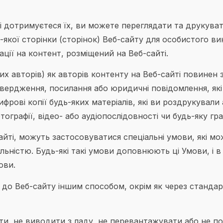
 дотримуєтеся їх, ви можете переглядати та друкувати
-якої сторінки (сторінок) Веб-сайту для особистого в
ації на контент, розміщений на Веб-сайті.
них авторів) як авторів контенту на Веб-сайті повине
вердження, посилання або юридичні повідомлення, які м
фрові копії будь-яких матеріалів, які ви роздрукували 
тографії, відео- або аудіопослідовності чи будь-яку гр
ті, можуть застосовуватися спеціальні умови, які мож
льністю. Будь-які такі умови доповнюють ці Умови, і 
ови.
до Веб-сайту іншим способом, окрім як через стандар
, не виводити з ладу, не перевантажувати або не пог