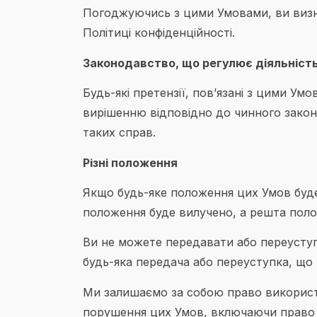
Погоджуючись з цими Умовами, ви визн
Політиці конфіденційності.
Законодавство, що регулює діяльніст
Будь-які претензії, пов’язані з цими У
вирішенню відповідно до чинного законо
таких справ.
Різні положення
Якщо будь-яке положення цих Умов буде
положення буде вилучено, а решта поло
Ви не можете передавати або переуступ
будь-яка передача або переуступка, що
Ми залишаємо за собою право використо
порушення цих Умов, включаючи право б