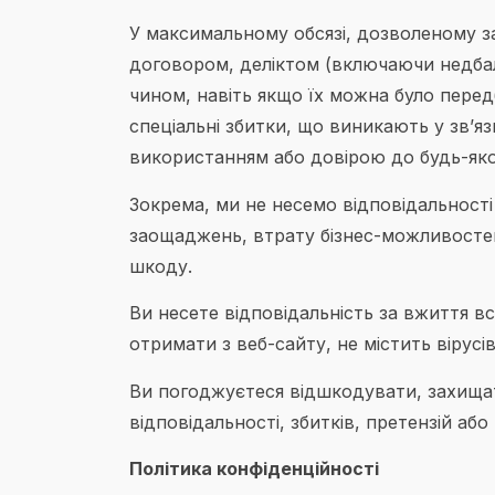
У максимальному обсязі, дозволеному за
договором, деліктом (включаючи недбал
чином, навіть якщо їх можна було передб
спеціальні збитки, що виникають у зв’я
використанням або довірою до будь-яко
Зокрема, ми не несемо відповідальності 
заощаджень, втрату бізнес-можливостей, 
шкоду.
Ви несете відповідальність за вжиття в
отримати з веб-сайту, не містить вірусі
Ви погоджуєтеся відшкодувати, захищати 
відповідальності, збитків, претензій а
Політика конфіденційності