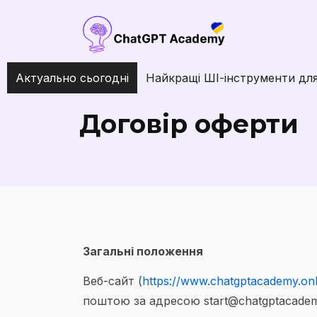
Актуально сьогодні
Найкращі ШІ-інструменти для 
Договір оферти
Загальні положення
Веб-сайт (
https://www.chatgptacademy.onl
поштою за адресою start@chatgptacademy