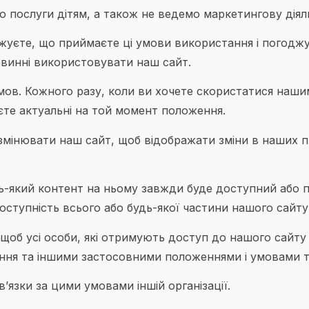
послуги дітям, а також не ведемо маркетингову діяль
уєте, що приймаєте ці умови використання і погоджу
винні використовувати наш сайт.
мов. Кожного разу, коли ви хочете скористатися нашим
єте актуальні на той момент положення.
мінювати наш сайт, щоб відображати зміни в наших пр
дь-який контент на ньому завжди буде доступний або
ступність всього або будь-якої частини нашого сайту 
, щоб усі особи, які отримують доступ до нашого сайту
ння та іншими застосовними положеннями і умовами т
язки за цими умовами іншій організації.