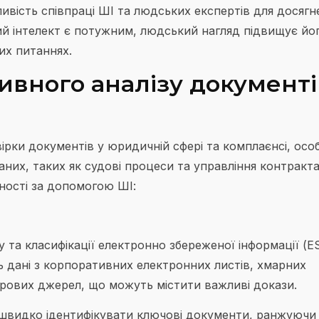
ивість співпраці ШІ та людських експертів для досягн
ий інтелект є потужним, людський нагляд підвищує йо
их питаннях.
вного аналізу документі
ірки документів у юридичній сфері та комплаєнсі, осо
них, таких як судові процеси та управління контракт
ності за допомогою ШІ:
 та класифікації електронно збереженої інформації (ES
ь дані з корпоративних електронних листів, хмарних
рових джерел, що можуть містити важливі докази.
видко ідентифікувати ключові документи, ранжуючи 