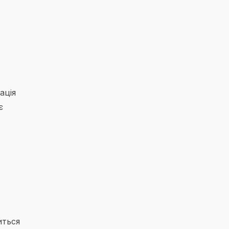
ація
є
иться