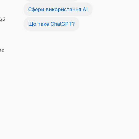
Сфери використання AI
ий
Що таке ChatGPT?
ає