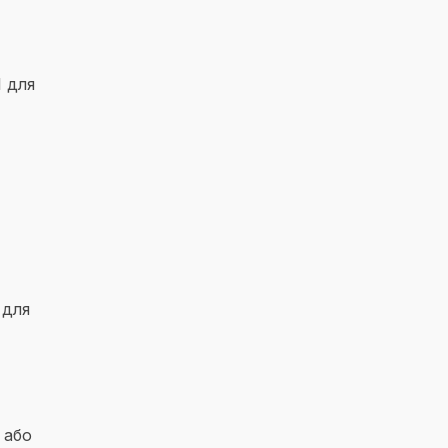
 для
 для
 або