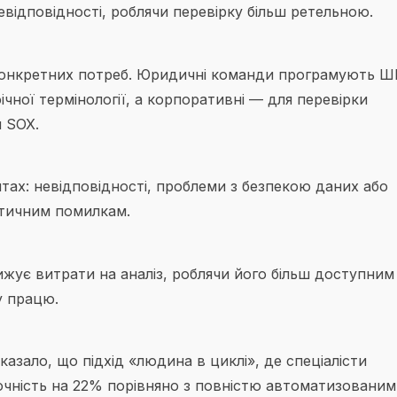
відповідності, роблячи перевірку більш ретельною.
онкретних потреб. Юридичні команди програмують ШІ
чної термінології, а корпоративні — для перевірки
и SOX.
тах: невідповідності, проблеми з безпекою даних або
итичним помилкам.
жує витрати на аналіз, роблячи його більш доступним
у працю.
казало, що підхід «людина в циклі», де спеціалісти
очність на 22% порівняно з повністю автоматизованим