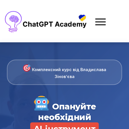
Комплексний курс від Владислава
Зінов’єва
Опануйте
необхідний
AI-інструмент