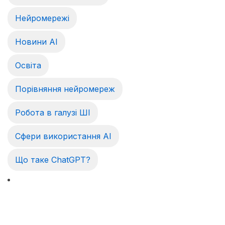
Нейромережі
Новини AI
Освіта
Порівняння нейромереж
Робота в галузі ШІ
Сфери використання AI
Що таке ChatGPT?