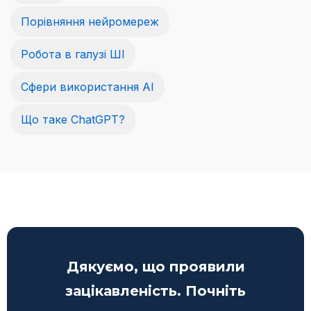
Порівняння нейромереж
Робота в галузі ШІ
Сфери використання AI
Що таке ChatGPT?
Дякуємо, що проявили
зацікавленість. Почніть