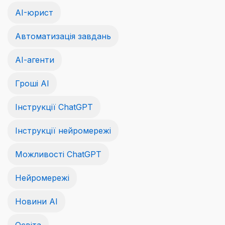
AI-юрист
Автоматизація завдань
АІ-агенти
Гроші АІ
Інструкції ChatGPT
Інструкції нейромережі
Можливості ChatGPT
Нейромережі
Новини AI
Освіта