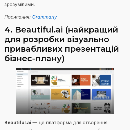
зрозумілими.
Посилання:
Grammarly
4. Beautiful.ai (найкращий
для розробки візуально
привабливих презентацій
бізнес-плану)
Beautiful.ai
— це платформа для створення