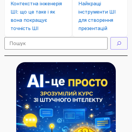
Контекстна інженерія
Найкращі
ШІ: що це таке і як
інструменти ШІ
вона покращує
для створення
точність ШІ
презентацій