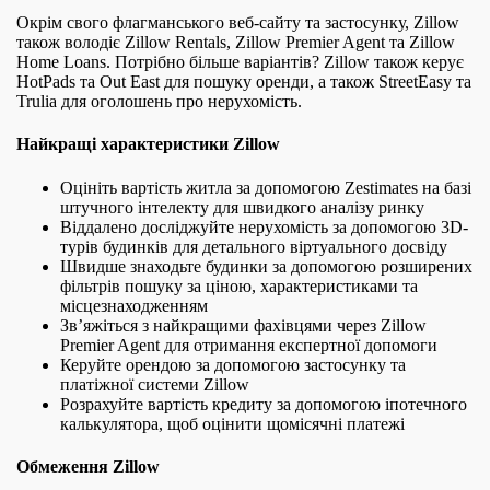
Окрім свого флагманського веб-сайту та застосунку, Zillow
також володіє Zillow Rentals, Zillow Premier Agent та Zillow
Home Loans. Потрібно більше варіантів? Zillow також керує
HotPads та Out East для пошуку оренди, а також StreetEasy та
Trulia для оголошень про нерухомість.
Найкращі характеристики Zillow
Оцініть вартість житла за допомогою Zestimates на базі
штучного інтелекту для швидкого аналізу ринку
Віддалено досліджуйте нерухомість за допомогою 3D-
турів будинків для детального віртуального досвіду
Швидше знаходьте будинки за допомогою розширених
фільтрів пошуку за ціною, характеристиками та
місцезнаходженням
Зв’яжіться з найкращими фахівцями через Zillow
Premier Agent для отримання експертної допомоги
Керуйте орендою за допомогою застосунку та
платіжної системи Zillow
Розрахуйте вартість кредиту за допомогою іпотечного
калькулятора, щоб оцінити щомісячні платежі
Обмеження Zillow