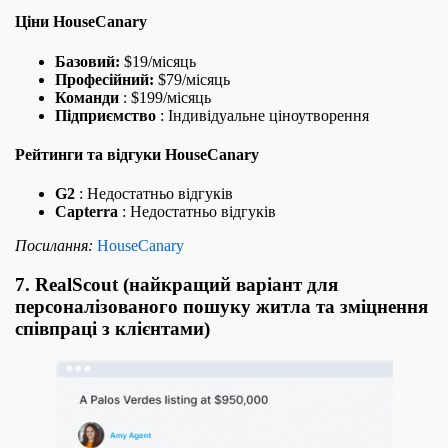
Ціни HouseCanary
Базовий:
$19/місяць
Професійний:
$79/місяць
Команди
: $199/місяць
Підприємство
: Індивідуальне ціноутворення
Рейтинги та відгуки HouseCanary
G2
: Недостатньо відгуків
Capterra
: Недостатньо відгуків
Посилання:
HouseCanary
7. RealScout (найкращий варіант для
персоналізованого пошуку житла та зміцнення
співпраці з клієнтами)