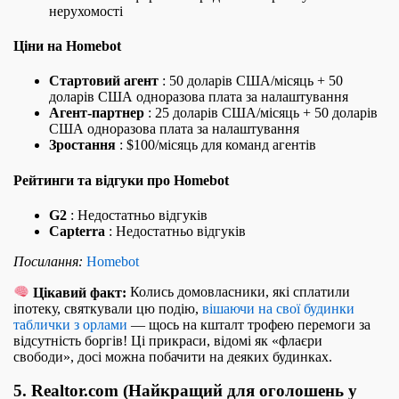
нерухомості
Ціни на Homebot
Стартовий агент
: 50 доларів США/місяць + 50
доларів США одноразова плата за налаштування
Агент-партнер
: 25 доларів США/місяць + 50 доларів
США одноразова плата за налаштування
Зростання
: $100/місяць для команд агентів
Рейтинги та відгуки про Homebot
G2
: Недостатньо відгуків
Capterra
: Недостатньо відгуків
Посилання:
Homebot
Цікавий факт:
Колись домовласники, які сплатили
іпотеку, святкували цю подію,
вішаючи на свої будинки
таблички з орлами
— щось на кшталт трофею перемоги за
відсутність боргів! Ці прикраси, відомі як «флаєри
свободи», досі можна побачити на деяких будинках.
5. Realtor.com (Найкращий для оголошень у