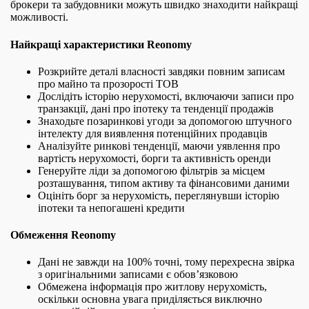
брокери та забудовники можуть швидко знаходити найкращі
можливості.
Найкращі характеристики Reonomy
Розкрийте деталі власності завдяки повним записам
про майно та прозорості ТОВ
Дослідіть історію нерухомості, включаючи записи про
транзакції, дані про іпотеку та тенденції продажів
Знаходьте позаринкові угоди за допомогою штучного
інтелекту для виявлення потенційних продавців
Аналізуйте ринкові тенденції, маючи уявлення про
вартість нерухомості, борги та активність оренди
Генеруйте ліди за допомогою фільтрів за місцем
розташування, типом активу та фінансовими даними
Оцініть борг за нерухомість, переглянувши історію
іпотеки та непогашені кредити
Обмеження Reonomy
Дані не завжди на 100% точні, тому перехресна звірка
з оригінальними записами є обов’язковою
Обмежена інформація про житлову нерухомість,
оскільки основна увага приділяється виключно