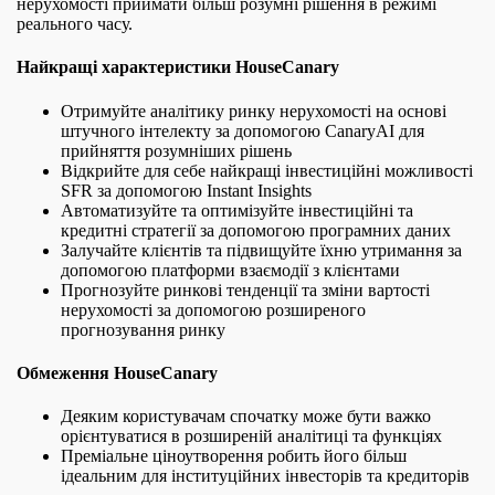
нерухомості приймати більш розумні рішення в режимі
реального часу.
Найкращі характеристики HouseCanary
Отримуйте аналітику ринку нерухомості на основі
штучного інтелекту за допомогою CanaryAI для
прийняття розумніших рішень
Відкрийте для себе найкращі інвестиційні можливості
SFR за допомогою Instant Insights
Автоматизуйте та оптимізуйте інвестиційні та
кредитні стратегії за допомогою програмних даних
Залучайте клієнтів та підвищуйте їхню утримання за
допомогою платформи взаємодії з клієнтами
Прогнозуйте ринкові тенденції та зміни вартості
нерухомості за допомогою розширеного
прогнозування ринку
Обмеження HouseCanary
Деяким користувачам спочатку може бути важко
орієнтуватися в розширеній аналітиці та функціях
Преміальне ціноутворення робить його більш
ідеальним для інституційних інвесторів та кредиторів