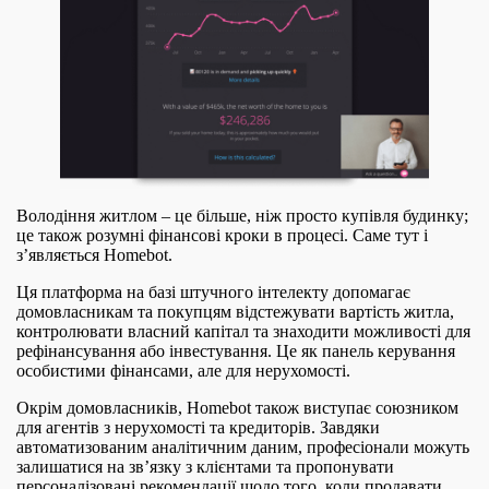
Володіння житлом – це більше, ніж просто купівля будинку;
це також розумні фінансові кроки в процесі. Саме тут і
з’являється Homebot.
Ця платформа на базі штучного інтелекту допомагає
домовласникам та покупцям відстежувати вартість житла,
контролювати власний капітал та знаходити можливості для
рефінансування або інвестування. Це як панель керування
особистими фінансами, але для нерухомості.
Окрім домовласників, Homebot також виступає союзником
для агентів з нерухомості та кредиторів. Завдяки
автоматизованим аналітичним даним, професіонали можуть
залишатися на зв’язку з клієнтами та пропонувати
персоналізовані рекомендації щодо того, коли продавати,