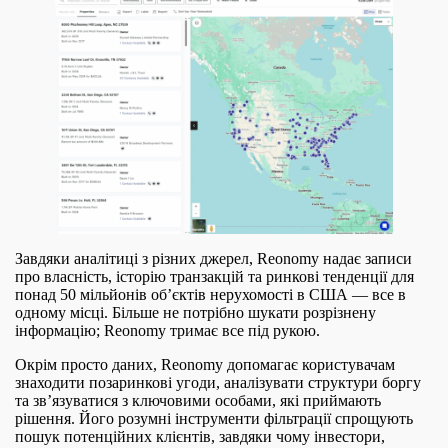
Завдяки аналітиці з різних джерел, Reonomy надає записи
про власність, історію транзакцій та ринкові тенденції для
понад 50 мільйонів об’єктів нерухомості в США — все в
одному місці. Більше не потрібно шукати розрізнену
інформацію; Reonomy тримає все під рукою.
Окрім просто даних, Reonomy допомагає користувачам
знаходити позаринкові угоди, аналізувати структури боргу
та зв’язуватися з ключовими особами, які приймають
рішення. Його розумні інструменти фільтрації спрощують
пошук потенційних клієнтів, завдяки чому інвестори,