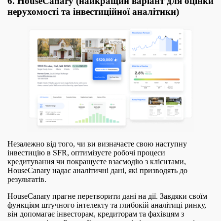
6. HouseCanary (найкращий варіант для оцінки
нерухомості та інвестиційної аналітики)
Незалежно від того, чи ви визначаєте свою наступну
інвестицію в SFR, оптимізуєте робочі процеси
кредитування чи покращуєте взаємодію з клієнтами,
HouseCanary надає аналітичні дані, які призводять до
результатів.
HouseCanary прагне перетворити дані на дії. Завдяки своїм
функціям штучного інтелекту та глибокій аналітиці ринку,
він допомагає інвесторам, кредиторам та фахівцям з