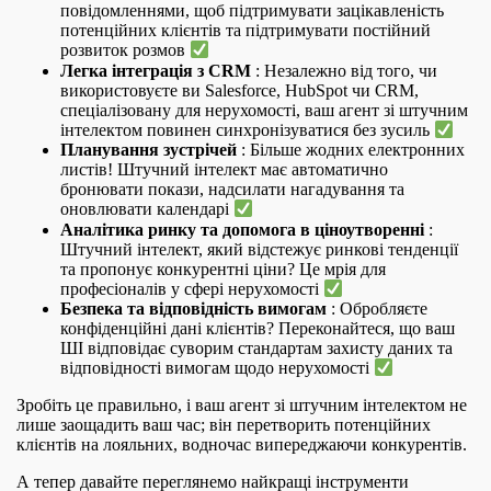
повідомленнями, щоб підтримувати зацікавленість
потенційних клієнтів та підтримувати постійний
розвиток розмов
Легка інтеграція з CRM
: Незалежно від того, чи
використовуєте ви Salesforce, HubSpot чи CRM,
спеціалізовану для нерухомості, ваш агент зі штучним
інтелектом повинен синхронізуватися без зусиль
Планування зустрічей
: Більше жодних електронних
листів! Штучний інтелект має автоматично
бронювати покази, надсилати нагадування та
оновлювати календарі
Аналітика ринку та допомога в ціноутворенні
:
Штучний інтелект, який відстежує ринкові тенденції
та пропонує конкурентні ціни? Це мрія для
професіоналів у сфері нерухомості
Безпека та відповідність вимогам
: Обробляєте
конфіденційні дані клієнтів? Переконайтеся, що ваш
ШІ відповідає суворим стандартам захисту даних та
відповідності вимогам щодо нерухомості
Зробіть це правильно, і ваш агент зі штучним інтелектом не
лише заощадить ваш час; він перетворить потенційних
клієнтів на лояльних, водночас випереджаючи конкурентів.
А тепер давайте переглянемо найкращі інструменти