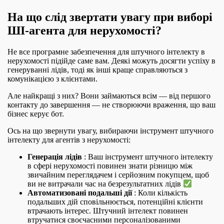
На що слід звертати увагу при виборі
ШІ-агента для нерухомості?
Не все програмне забезпечення для штучного інтелекту в
нерухомості підійде саме вам. Деякі можуть досягти успіху в
генеруванні лідів, тоді як інші краще справляються з
комунікацією з клієнтами.
Але найкращі з них? Вони займаються всім — від першого
контакту до завершення — не створюючи враження, що ваш
бізнес керує бот.
Ось на що звернути увагу, вибираючи інструмент штучного
інтелекту для агентів з нерухомості:
Генерація лідів
: Ваш інструмент штучного інтелекту
в сфері нерухомості повинен знати різницю між
звичайним переглядачем і серйозним покупцем, щоб
ви не витрачали час на безрезультатниx лідів
Автоматизовані подальші дії
: Коли кількість
подальших дій сповільнюється, потенційні клієнти
втрачають інтерес. Штучний інтелект повинен
втручатися своєчасними персоналізованими