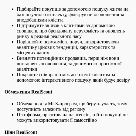
Підбирайте покупців за допомогою пошуку житла на
базі штучного інтелекту, фільтруючи оголошення за
вподобаннями клієнта
Підтримуйте зв’язок з клієнтами за допомогою
сповіщень про брендовану нерухомість та оновлень
ринку в режимі реального часу
Порівнюйте нерухомість поруч, використовуючи
аналітику цінових тенденцій, характеристик та
місцевих даних
Визначте потенційних продавців, перш ніж вони
виставлять оголошення, за допомогою прогнозної
аналітики
Покращте співпрацю між агентом і клієнтом за
допомогою інтерактивного пошуку, який будує довіру
Обмеження RealScout
Обмежено для MLS-програм, що беруть участь, тому
доступність залежить від регіону
Платформа, орієнтована на агентів, тобто покупці не
можуть використовувати її самостійно
Ціни RealScout