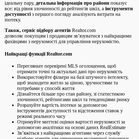
ідеальну пару,
детальна інформація про райони
показує
все: від рівня злочинності до рейтингів шкіл, а
інструменти
доступності
з першого погляду аналізують витрати на
іпотеку.
Також, сервіс підбору агентів
Realtor.com
дозволяє покупцям і продавцям зв’язуватися з найкращими
фахівцями з нерухомості для управління нерухомістю.
Найкращі функції Realtor.com
Перегляньте перевірені MLS оголошення, щоб
отримати точні та актуальні дані про нерухомість
Використовуйте фільтри на базі штучного інтелекту,
щоб знаходити житло за ціною, зручностями та
потребами у способі життя
Дізнайтеся більше про стан району, зі статистикою
злочинності, рейтингами шкіл та тенденціями ринку
Розрахуйте вартість іпотеки за допомогою
інструментів доступності та відстеження ставок у
режимі реального часу
Отримуйте миттєві оцінки вартості нерухомості за
допомогою аналітики на основі даних RealEstimate
Зв’яжіться з найкращими агентами через службу
підбору агентів для отримання експертної допомоги