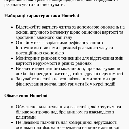
рефінансувати чи інвестувати.
Найкращі характеристики Homebot
Відстежуйте вартість житла за допомогою оновлень на
основі штучного інтелекту щодо оціночної вартості та
зростання власного капіталу
Ознайомтеся з варіантами рефінансування з
іпотечними ставками в режимі реального часу та
потенційною економією
Моніторинг ринкових тенденцій для відстеження змін
вартості нерухомості в різних районах
Визначте інвестиційні можливості, проаналізувавши
дохід від оренди та життєздатність другої нерухомості
Залучайте клієнтів персоналізованими звітами про
фінансування житла, щоб тримати їх у курсі подій
Обмеження Homebot
Обмежене налаштування для агентів, які хочуть мати
більше контролю над брендингом та взаємодією з
клієнтами
Не ідеально підходить для комерційної нерухомості,
оскільки платформа зосереджена на ринку житлової