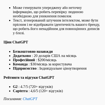
Може генерувати упереджену або неточну
інформацію, що робить перевірку людиною
необхідною для уникнення помилок
Текст, згенерований штучним інтелектом, може бути
прісним і не відображати ідентичність вашого бренду,
що робить його ненадійним для повноцінних дописів
у блозі.
Ціни ChatGPT
Безкоштовно назавжди
Додатково
: 20 доларів США на місяць
Професійний
: $200/місяць
Команда
: $30/місяць за користувача
Підприємство
: Індивідуальне ціноутворення
Рейтинги та відгуки ChatGPT
G2
: 4.7/5 (720+ відгуків)
Capterra
: 4,6/5 (120+ відгуків)
Посилання:
ChatGPT