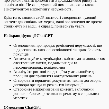
про район і навіть допомагати з дослідженням ринку та
аналізом цін. Це як віртуальний помічник, який також
є інструментом маркетингу нерухомості .
Крім того, завдяки своїй здатності створювати чудовий
контент для соціальних мереж, ваші оголошення не просто
стоятимуть на місці, а справді привернуть увагу.
Найкращі функції ChatGPT
Оголошення про продаж ремісничої нерухомості, що
підкреслюють ключові особливості та приваблюють
покупців
Автоматизуйте комунікацію з клієнтами за допомогою
електронних листів, подальших дій та
персоналізованих повідомлень
Аналізуйте ринкові тенденції та узагальнюйте дані
про ціни для прийняття обґрунтованих рішень
Створювати юридичні документи, такі як договори,
договори оренди та розкриття інформації
Створюйте маркетинговий контент, включаючи
дописи в блогах, розсилки та рекламу в соціальних
мережах
Обмеження ChatGPT