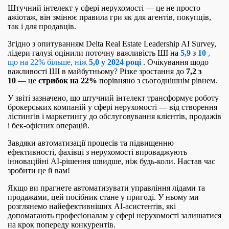
Штучний інтелект у сфері нерухомості — це не просто
ажіотаж, він змінює правила гри як для агентів, покупців,
так і для продавців.
Згідно з опитуванням Delta Real Estate Leadership AI Survey,
лідери галузі оцінили поточну важливість ШІ на
5,9 з 10
,
що на 22% більше, ніж
5,0 у 2024 році
. Очікування щодо
важливості ШІ в майбутньому? Різке зростання до
7,2 з
10
— це
стрибок на 22%
порівняно з сьогоднішнім рівнем.
У звіті зазначено, що штучний інтелект трансформує роботу
брокерських компаній у сфері нерухомості — від створення
лістингів і маркетингу до обслуговування клієнтів, продажів
і бек-офісних операцій.
Завдяки автоматизації процесів та підвищенню
ефективності, фахівці з нерухомості впроваджують
інноваційні AI-рішення швидше, ніж будь-коли. Настав час
зробити це й вам!
Якщо ви прагнете автоматизувати управління лідами та
продажами, цей посібник стане у пригоді. У ньому ми
розглянемо найефективніших AI-асистентів, які
допомагають професіоналам у сфері нерухомості залишатися
на крок попереду конкурентів.