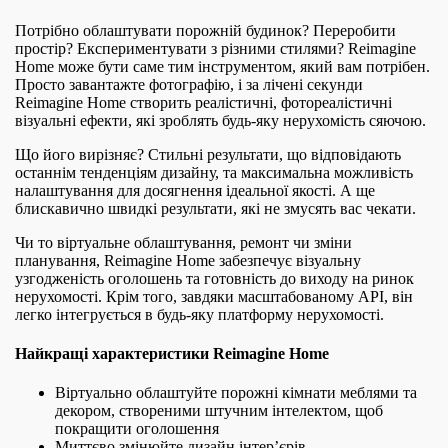
Потрібно облаштувати порожній будинок? Переробити
простір? Експериментувати з різними стилями? Reimagine
Home може бути саме тим інструментом, який вам потрібен.
Просто завантажте фотографію, і за лічені секунди
Reimagine Home створить реалістичні, фотореалістичні
візуальні ефекти, які зроблять будь-яку нерухомість сяючою.
Що його вирізняє? Стильні результати, що відповідають
останнім тенденціям дизайну, та максимальна можливість
налаштування для досягнення ідеальної якості. А ще
блискавично швидкі результати, які не змусять вас чекати.
Чи то віртуальне облаштування, ремонт чи зміни
планування, Reimagine Home забезпечує візуальну
узгодженість оголошень та готовність до виходу на ринок
нерухомості. Крім того, завдяки масштабованому API, він
легко інтегрується в будь-яку платформу нерухомості.
Найкращі характеристики Reimagine Home
Віртуально облаштуйте порожні кімнати меблями та
декором, створеними штучним інтелектом, щоб
покращити оголошення
Миттєво змінюйте дизайн інтер’єрів,