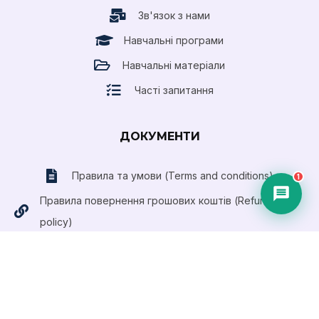
Зв'язок з нами
Навчальні програми
Навчальні матеріали
Часті запитання
ДОКУМЕНТИ
Правила та умови (Terms and conditions)
1
Правила повернення грошових коштів (Refund
policy)
Публічний договір (Оферта)
Приймаємо оплату платіжними картами
Visa та
MasterCard