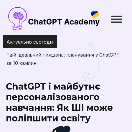
Актуально сьогодні
Як зробит
найкращі 
ChatGPT і майбутнє
персоналізованого
навчання: Як ШІ може
поліпшити освіту