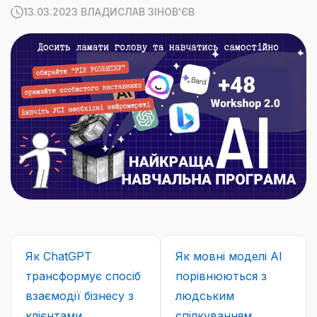
13.03.2023 ВЛАДИСЛАВ ЗІНОВ'ЄВ
Як ChatGPT
Як мовні моделі АІ
трансформує спосіб
порівнюються з
взаємодії бізнесу з
людським
клієнтами
спілкуванням