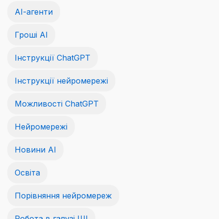
АІ-агенти
Гроші АІ
Інструкції ChatGPT
Інструкції нейромережі
Можливості ChatGPT
Нейромережі
Новини AI
Освіта
Порівняння нейромереж
Робота в галузі ШІ