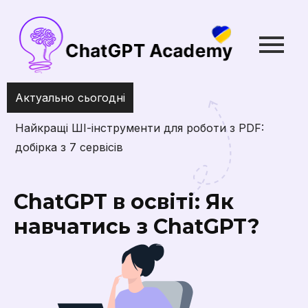
Актуально сьогодні
Твій ідеальний тиждень: планування
за 10 хвилин
ChatGPT в освіті: Як
навчатись з ChatGPT?