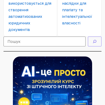
використовується для
наслідки для
створення
плагіату та
автоматизованих
інтелектуальної
юридичних
власності
документів