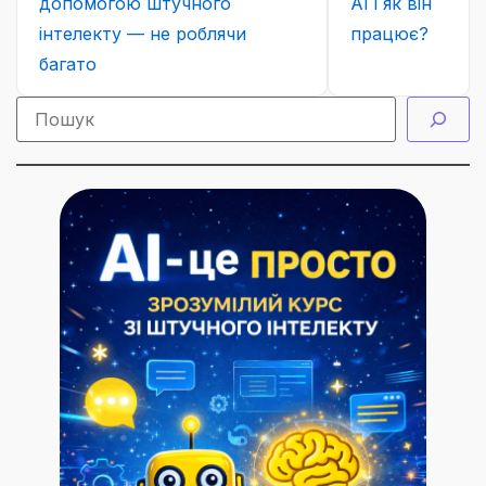
допомогою штучного
AI і як він
інтелекту — не роблячи
працює?
багато