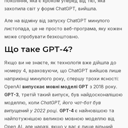
покоління, яка є кроком уперед від тієї, яка
захопила світ у формі ChatGPT, вийшла.
Але на відміну від запуску ChatGPT минулого
листопада, це не просто веб-програма, яку кожен
може спробувати безкоштовно.
Що таке GPT-4?
Якщо ви не знаєте, як технологія вже дійшла до
номеру 4, враховуючи, що ChatGPT вийшов лише
наприкінці минулого року, спершу трохи ясності:
OpenAI
випускає мовні моделі GPT
з 2018 року.
GPT-3
, третій такий випуск, був найдосконалішою
моделлю, коли
ChatGPT, його чат-бот був
випущений у 2022 році.
GPT-4
є найновішою та
найпотужнішою великою мовною моделлю від
Open AI, але наразі, якщо у вас є лише вільний