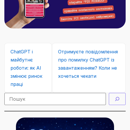
ChatGPT і
Отримуєте повідомлення
майбутнє
про помилку ChatGPT із
роботи: як АІ
завантаженням? Коли не
змінює ринок
хочеться чекати
праці