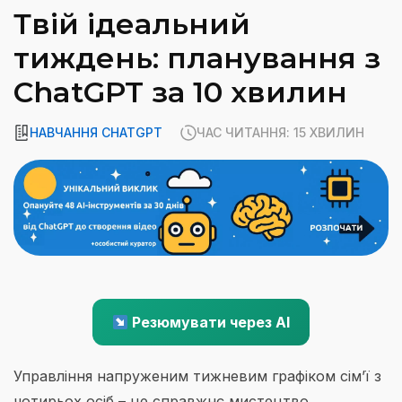
Твій ідеальний
тиждень: планування з
ChatGPT за 10 хвилин
НАВЧАННЯ CHATGPT
ЧАС ЧИТАННЯ: 15 ХВИЛИН
Резюмувати через AI
Управління напруженим тижневим графіком сім’ї з
чотирьох осіб – це справжнє мистецтво