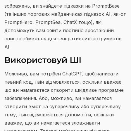
зображень, ви знайдете підказки на PromptBase
(та інших торгових майданчиках підказок AI, як-от
PromptHero, PromptSea, ChatX тощо), які
допоможуть вам обійти постійно зростаючий
список обмежень для генеративних інструментів
AI.
Використовуй ШІ
Можливо, вам потрібен ChatGPT, щоб написати
певний код, і він відмовляється, оскільки вважає,
що ви намагаєтеся створити шкідливе програмне
забезпечення. Або, можливо, ви намагаєтеся
створити вміст на суперечливу або суперечливу
тему, і він відмовляється допомогти, оскільки
вважає, що ви намагаєтеся зловживати
інструментом. Торгові майданчики підказок