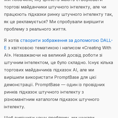
торгові майданчики штучного інтелекту, але чи
працюють підказки ринку штучного інтелекту так,
як це рекламується? Ми спробували вирішити
проблему з реального життя.
Я хотів
створити зображення за допомогою DALL-
E
з квітковою тематикою і написом «Creating With
AI». Незважаючи на великий досвід роботи зі
штучним інтелектом, це було складно. Існує кілька
торгових майданчиків підказок AI, але ми
вирішили використати PromptBase для цієї
демонстрації. PromptBase — один із провідних
ринків підказок штучного інтелекту з
різноманітним каталогом підказок штучного
інтелекту.
Щоб вирішити нашу проблему, ми шукали