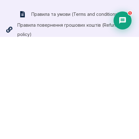
1
Правила та умови (Terms and conditions)
Правила повернення грошових коштів (Refund
policy)
Публічний договір (Оферта)
Приймаємо оплату платіжними картами
Visa та
MasterCard
ПРАВОВА ІНФОРМАЦІЯ
Ми не пов'язані з OpenAI чи іншими правовласниками
згаданих технологій. Усі торгові марки та назви належать
їхнім законним власникам. Матеріали сайту мають
виключно освітній характер.