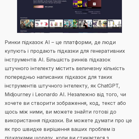
Ринки підказок AI – це платформи, де люди
купують і продають підказки для генеративних
інструментів AI. Більшість ринків підказок
штучного інтелекту містить величезну кількість
попередньо написаних підказок для таких
інструментів штучного інтелекту, як ChatGPT,
Midjourney і Leonardo AI. Незалежно від того, чи
хочете ви створити зображення, код, текст або
щось між ними, ви можете знайти готові до
використання підказки. Ви можете думати про це
як про швидке вирішення ваших проблем із
підказками щоразу, коли ви стикаєтеся з