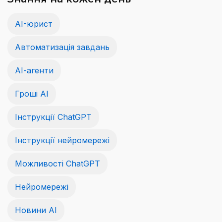
AI-юрист
Автоматизація завдань
АІ-агенти
Гроші АІ
Інструкції ChatGPT
Інструкції нейромережі
Можливості ChatGPT
Нейромережі
Новини AI