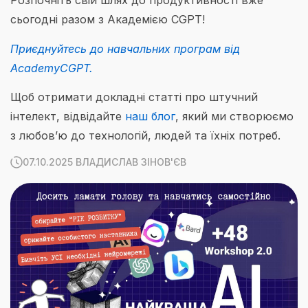
Розпочніть свій шлях до продуктивності вже
сьогодні разом з Академією CGPT!
Приєднуйтесь до навчальних програм від
AcademyCGPT.
Щоб отримати докладні статті про штучний
інтелект, відвідайте
наш блог
, який ми створюємо
з любов’ю до технологій, людей та їхніх потреб.
07.10.2025 ВЛАДИСЛАВ ЗІНОВ'ЄВ