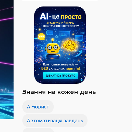
Знання на кожен день
AI-юрист
Автоматизація завдань