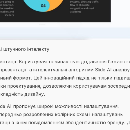
ві штучного інтелекту
ентації. Користувачі починають із додавання бажаног
езентації, а інтелектуальні алгоритми Slide AI аналізу
ивий формат. Цей інноваційний підхід не тільки підви
ички проектування, дозволяючи користувачам зосеред
складність дизайну.
lide AI пропонує широкі можливості налаштування.
передньо розроблених колірних схем і налаштувань
ації з їхнім повідомленням або ідентичністю бренду. 