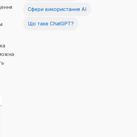
щення
Сфери використання AI
Що таке ChatGPT?
м
ка
 можна
ть