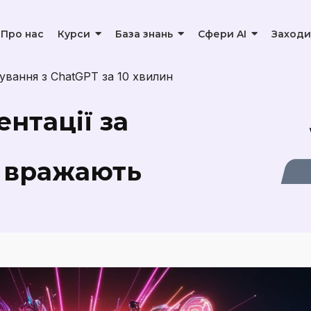
Про нас
Курси
База знань
Сфери AI
Заходи
нтації за
і вражають