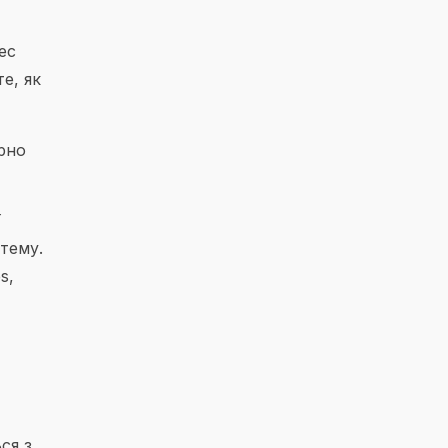
ес
е, як
орно
ї
 тему.
s,
ся з