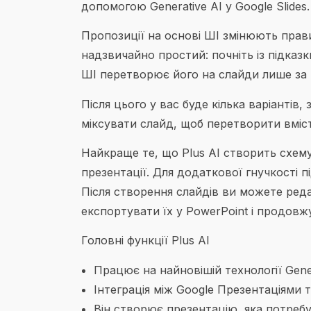
допомогою Generative AI у Google Slides.
Пропозиції на основі ШІ змінюють прави
надзвичайно простий: почніть із підказ
ШІ перетворює його на слайди лише за 
Після цього у вас буде кілька варіантів
міксувати слайд, щоб перетворити вміст
Найкраще те, що Plus AI створить схем
презентації. Для додаткової гнучкості п
Після створення слайдів ви можете редагу
експортувати їх у PowerPoint і продовж
Головні функції Plus AI
Працює на найновішій технології Gener
Інтеграція між Google Презентаціями 
Він створює презентацію, яка потреб