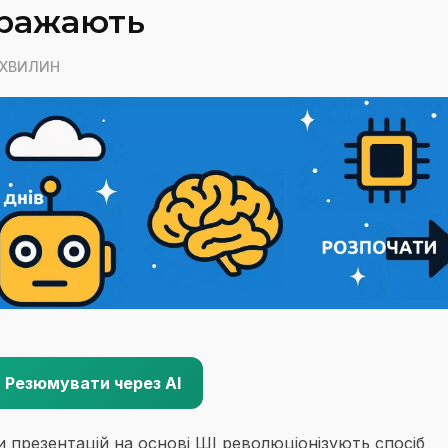
вражають
5 ХВИЛИН
Резюмувати через AI
 презентацій на основі ШІ революціонізують спосіб