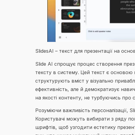
SlidesAI – текст для презентації на осно
Slide AI спрощує процес створення през
тексту в систему. Цей текст є основою пр
структурують вміст у візуально привабл
ефективність, але й демократизує нав
на якості контенту, не турбуючись про 
Розуміючи важливість персоналізації, S
Користувачі можуть вибирати з ряду по
шрифтів, щоб узгодити естетику презент