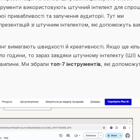
нструменти використовують штучний інтелект для спро
ої привабливості та залучення аудиторії. Тут ми
резентацій зі штучним інтелектом, які допоможуть ва
кінг вимагають швидкості й креативності. Якщо ще кіль
ло години, то зараз завдяки штучному інтелекту (ШІ)
хвилини. Ми зібрали
топ-7 інструментів
, які допоможу