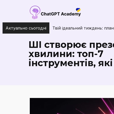
Актуально сьогодні
ШІ створює презе
хвилини: топ-7
інструментів, як