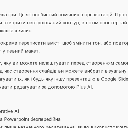
ла гри. Це як особистий помічник з презентацій. Проц
ки створити настроюваний контур, а потім спостерігайт
кілька хвилин.
, зокрема переписати вміст, щоб змінити тон, або повт
 у певний макет.
у, яку ви можете налаштувати перед створенням само
ід час створення слайдів ви можете вибрати візуальну
вати їх, як і будь-яку іншу презентацію в Google Slide
увати редагувати за допомогою Plus AI.
ative AI
та Powerpoint безперебійна
ує лише незначного редагування, якщо використовуєть