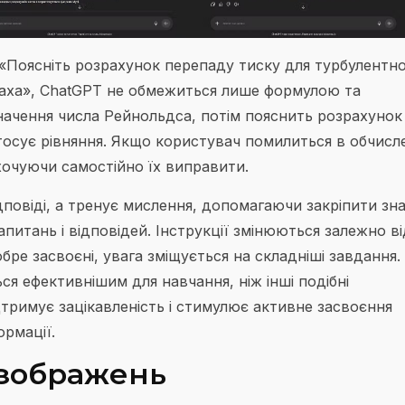
«Поясніть розрахунок перепаду тиску для турбулентн
сбаха», ChatGPT не обмежиться лише формулою та
значення числа Рейнольдса, потім пояснить розрахунок
астосує рівняння. Якщо користувач помилиться в обчисл
хочуючи самостійно їх виправити.
ідповіді, а тренує мислення, допомагаючи закріпити зн
запитань і відповідей. Інструкції змінюються залежно ві
обре засвоєні, увага зміщується на складніші завдання.
я ефективнішим для навчання, ніж інші подібні
дтримує зацікавленість і стимулює активне засвоєння
ормації.
 зображень