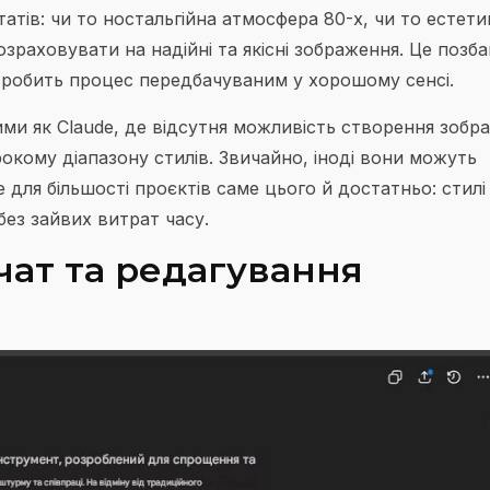
атів: чи то ностальгійна атмосфера 80-х, чи то естети
раховувати на надійні та якісні зображення. Це позба
і робить процес передбачуваним у хорошому сенсі.
ми як Claude, де відсутня можливість створення зобр
окому діапазону стилів. Звичайно, іноді вони можуть
ля більшості проєктів саме цього й достатньо: стилі
ез зайвих витрат часу.
 чат та редагування