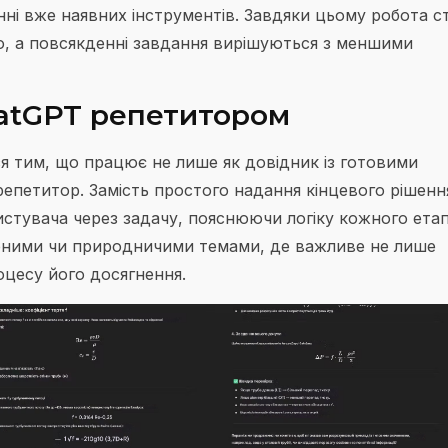
нні вже наявних інструментів. Завдяки цьому робота с
, а повсякденні завдання вирішуються з меншими
hatGPT репетитором
я тим, що працює не лише як довідник із готовими
репетитор. Замість простого надання кінцевого рішенн
стувача через задачу, пояснюючи логіку кожного етап
ерними чи природничими темами, де важливе не лише
оцесу його досягнення.