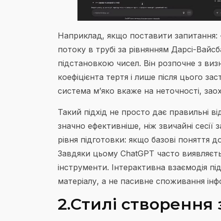
Наприклад, якщо поставити запитання: 
потоку в трубі за рівнянням Дарсі-Вай
підстановкою чисел. Він розпочне з ви
коефіцієнта тертя і лише після цього з
система м’яко вкаже на неточності, зао
Такий підхід не просто дає правильні в
значно ефективніше, ніж звичайні сесії 
рівня підготовки: якщо базові поняття д
Завдяки цьому ChatGPT часто виявляєтьс
інструменти. Інтерактивна взаємодія пі
матеріалу, а не пасивне споживання інф
2.Стилі створення