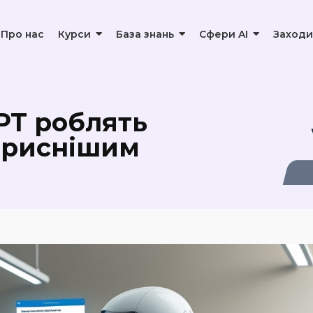
Про нас
Курси
База знань
Сфери AI
Заходи
 для створення презентацій
GPT роблять
кориснішим