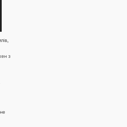
лів,
жен з
а
 не