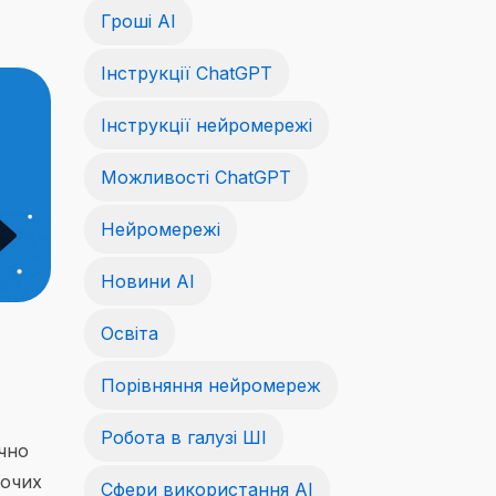
Гроші АІ
Інструкції ChatGPT
Інструкції нейромережі
Можливості ChatGPT
Нейромережі
Новини AI
Освіта
Порівняння нейромереж
Робота в галузі ШІ
чно
бочих
Сфери використання AI