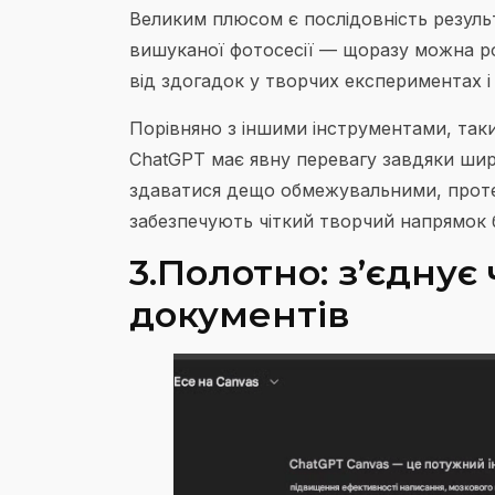
Великим плюсом є послідовність результ
вишуканої фотосесії — щоразу можна роз
від здогадок у творчих експериментах 
Порівняно з іншими інструментами, таки
ChatGPT має явну перевагу завдяки шир
здаватися дещо обмежувальними, проте д
забезпечують чіткий творчий напрямок б
3.Полотно: з’єднує
документів