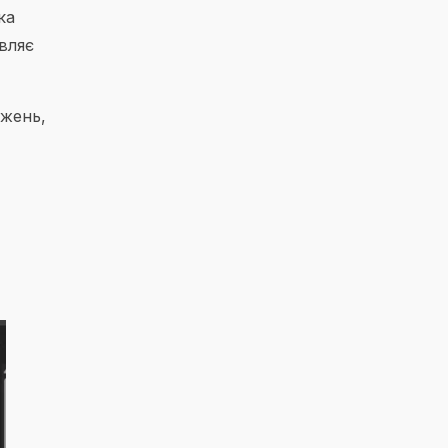
ка
вляє
ажень,