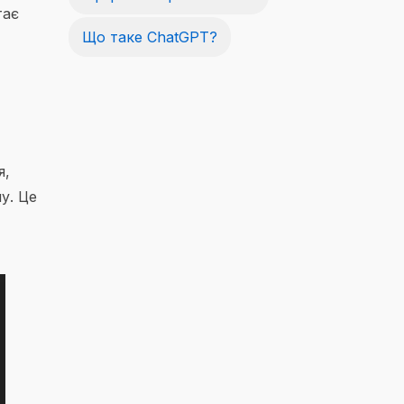
тає
Що таке ChatGPT?
я,
у. Це