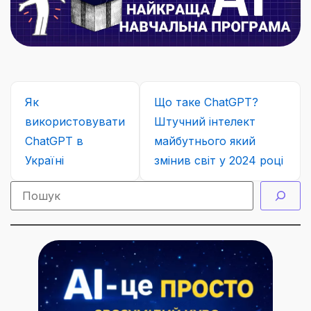
Як
Що таке ChatGPT?
використовувати
Штучний інтелект
ChatGPT в
майбутнього який
Україні
змінив світ у 2024 році