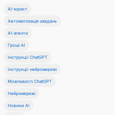
AI-юрист
Автоматизація завдань
АІ-агенти
Гроші АІ
Інструкції ChatGPT
Інструкції нейромережі
Можливості ChatGPT
Нейромережі
Новини AI