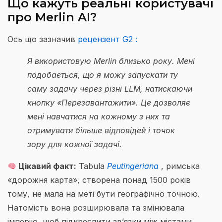
Що кажуть реальні користувачі
про Merlin AI?
Ось що зазначив
рецензент G2 :
Я використовую Merlin близько року. Мені
подобається, що я можу запускати ту
саму задачу через різні LLM, натискаючи
кнопку «Перезавантажити». Це дозволяє
мені навчатися на кожному з них та
отримувати більше відповідей і точок
зору для кожної задачі.
Цікавий факт:
Tabula
Peutingeriana
, римська
«дорожня карта», створена понад 1500 років
тому, не мала на меті бути географічно точною.
Натомість вона розширювала та змінювала
імперію, щоб підкреслити зв’язки між містами,