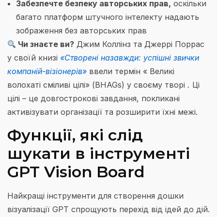
Забезпечте
безпеку авторських прав,
оскільки
багато платформ штучного інтелекту надають
зображення без авторських прав
Чи знаєте ви?
Джим Коллінз та Джеррі Поррас
у своїй книзі
«Створені назавжди: успішні звички
компаній-візіонерів»
ввели термін « Великі
волохаті сміливі цілі» (BHAGs) у своєму творі
.
Ці
цілі – це довгострокові завдання, покликані
активізувати організації та розширити їхні межі.
Функції, які слід
шукати в інструменті
GPT Vision Board
Найкращі інструменти для створення дошки
візуалізації GPT спрощують перехід від ідей до дій.