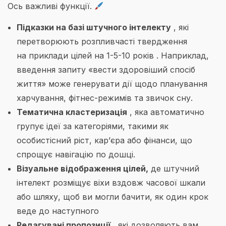
Ось важливі функції.
Підказки на базі штучного інтелекту
, які
перетворюють розпливчасті твердження
на приклади цілей на 1-5-10 років . Наприклад,
введення запиту «вести здоровіший спосіб
життя» може генерувати дії щодо планування
харчування, фітнес-режимів та звичок сну.
Тематична кластеризація
, яка автоматично
групує ідеї за категоріями, такими як
особистісний ріст, кар’єра або фінанси, що
спрощує навігацію по дошці.
Візуальне відображення цілей,
де штучний
інтелект розміщує віхи вздовж часової шкали
або шляху, щоб ви могли бачити, як один крок
веде до наступного
Редагувані пропозиції
, які дозволяють вам